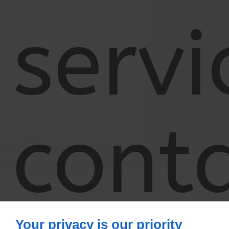
servi
cont
Your privacy is our priority