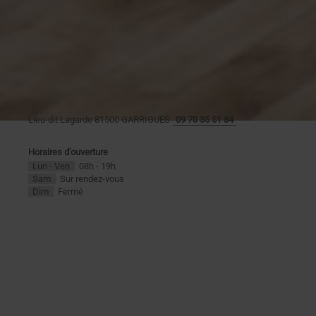
Lieu-dit Lagarde
81500
GARRIGUES
09 70 35 51 84
Horaires d'ouverture
Lun - Ven
08h - 19h
Sam
Sur rendez-vous
Dim
Fermé