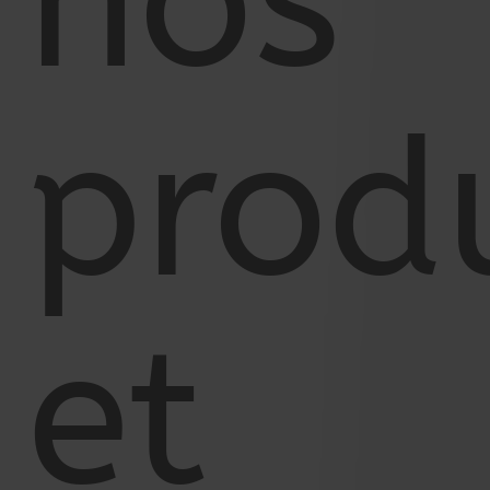
nos
prod
et