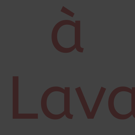
à
Lav