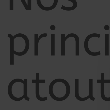
princ
atou