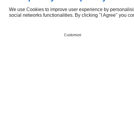
nous
We use Cookies to improve user experience by personalising
social networks functionalities. By clicking "I Agree" you c
Customize
MENU
APPEL
via
Accueil
Cuisiniste
Aménagement Intérieur
Cuisine sur Mesure
le
Installation de Dressing
Rénovation Mobilier