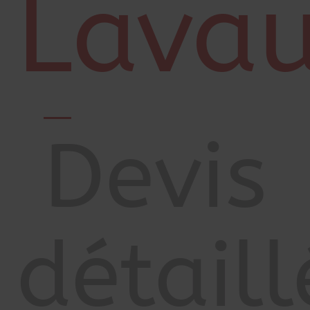
Lavau
Devis
détaill