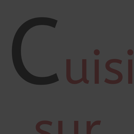
C
uis
sur