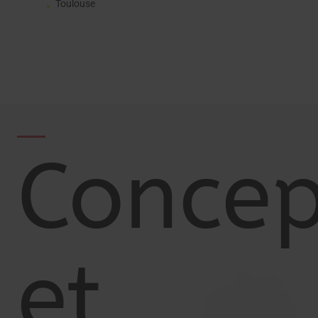
Toulouse
Concep
et