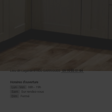
Lieu-dit Lagarde
81500
GARRIGUES
09 70 35 51 84
Horaires d'ouverture
Lun - Ven
08h - 19h
Sam
Sur rendez-vous
Dim
Fermé