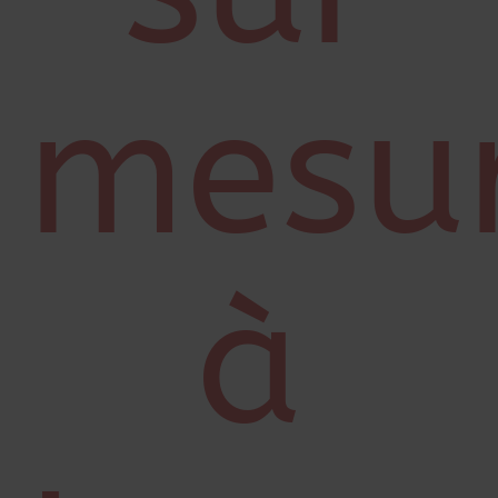
mesu
à